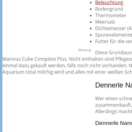
Beleuchtung
Bodengrund
Thermometer
Meersalz
Dichtemesser (
Spurenelement
Futter für die v
Werbung
Diese Grundauss
Marinus Cube Complete Plus. Nicht enthalten sind Pflegez
einmal dazu gekauft werden, falls noch nicht vorhanden. 
Aquarium total milchig wird und alles mit einer weißen Sch
Dennerle N
Wer einen schnel
zusammenkauft, 
Allerdings macht
Dennerle Nano