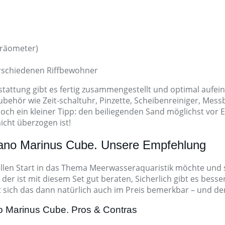
Aräometer)
e
erschiedenen Riffbewohner
tattung gibt es fertig zusammengestellt und optimal aufe
ubehör wie Zeit-schaltuhr, Pinzette, Scheibenreiniger, Mes
Noch ein kleiner Tipp: den beiliegenden Sand möglichst vor
icht überzogen ist!
ano Marinus Cube. Unsere Empfehlung
len Start in das Thema Meerwasseraquaristik möchte und si
der ist mit diesem Set gut beraten, Sicherlich gibt es be
 sich das dann natürlich auch im Preis bemerkbar – und de
 Marinus Cube. Pros & Contras