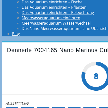
Das Aquarium einrichten – Fische
Das Aquarium einrichten – Pflanzen
Das Aquarium einrichten – Beleuchtung
Meerwasseraquarium einfahren
Meerwasseraquarium Wasserwechsel
Das Nano Meerwasseraquarium: eine Übersich
Blog
Dennerle 7004165 Nano Marinus Cub
8
AUSSTATTUNG