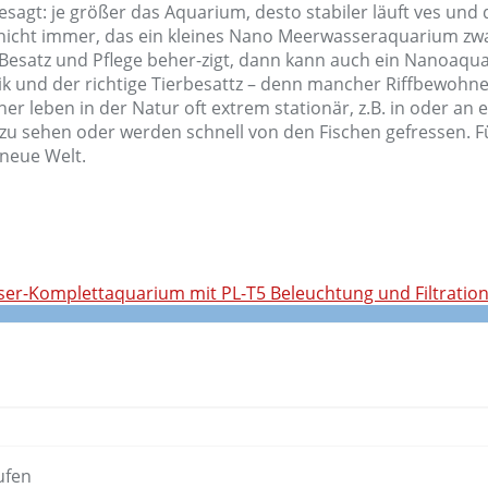
besagt: je größer das Aquarium, desto stabiler läuft ves und 
icht immer, das ein kleines Nano Meerwasseraquarium zwa
 Besatz und Pflege beher-zigt, dann kann auch ein Nanoaquar
 und der richtige Tierbesattz – denn mancher Riffbewohner 
r leben in der Natur oft extrem stationär, z.B. in oder an 
u sehen oder werden schnell von den Fischen gefressen. Für 
 neue Welt.
ser-Komplettaquarium mit PL-T5 Beleuchtung und Filtratio
ufen