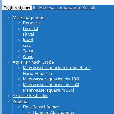
Ihr Meerwasseraquarium Portal!
Toggle navigation
Markenaquarien
Dennerle
Ferplast
Fluval
Juwel
sera
Tetra
Wave
Aquarien nach Größe
Meerwasseraquarium Komplettset
Nano-Aquarien
Meerwasseraquarien bis 100l
Meerwasseraquarien bis 250l
Meerwasseraquarium 500l
Aktuelle Bestseller
Zubehör
Eiweißabschäumer
Hang on Abschäumer