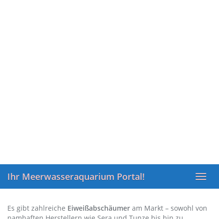
Ihr Meerwasseraquarium Portal!
Toggl
navig
Es gibt zahlreiche
Eiweißabschäumer
am Markt – sowohl von
namhaften Herstellern wie Sera und Tunze bis hin zu