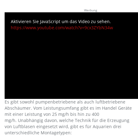
Werbung
Aktivieren Sie JavaScript um das Video zu sehen.
https://www.youtube.com/watch?v=9cx3ZYbN34w
Es gibt sowohl pumpenbetriebene als auch luftbetriebene
Abschäumer. Vom Leistungsumfang gibt es im Handel Geräte
mit einer Leistung von 25 mg/h bis hin zu 400
mg/h. Unabhängig davon, welche Technik für die Erzeugung
von Luftblasen eingesetzt wird, gibt es für Aquarien drei
unterschiedliche Montagetypen: